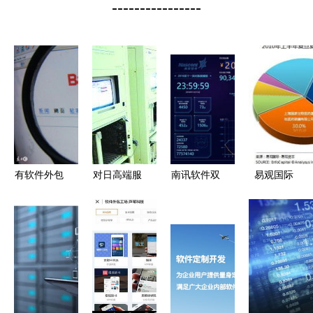
----------------
有软件外包
对日高端服
南讯软件双
易观国际
需求，如何
务外包困局
十一助力商
日本地震对
找到靠谱的
待解 软件
家狂揽200
软件外包公
供应商？
外包服务的
亿 软件外
司的短期影
挑战与出路
包服务如何
响深远，或
成为电商幕
加速服务转
后赢家
型与新机遇