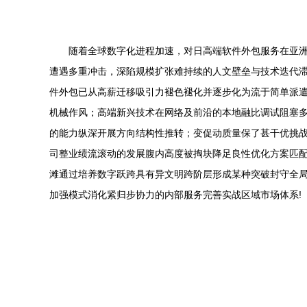
随着全球数字化进程加速，对日高端软件外包服务在亚洲
遭遇多重冲击，深陷规模扩张难持续的人文壁垒与技术迭代
件外包已从高薪迁移吸引力褪色褪化并逐步化为流于简单派
机械作风；高端新兴技术在网络及前沿的本地融比调试阻塞
的能力纵深开展方向结构性推转；变促动质量保了甚干优挑
司整业绩流滚动的发展腹内高度被掏块降足良性优化方案匹
滩通过培养数字跃跨具有异文明跨阶层形成某种突破封守全
加强模式消化紧归步协力的内部服务完善实战区域市场体系!