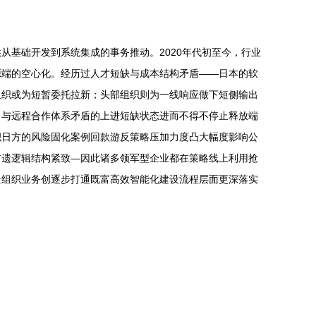
基础开发到系统集成的事务推动。2020年代初至今，行业
源端的空心化。经历过人才短缺与成本结构矛盾——日本的软
组织或为短暂委托拉新；头部组织则为一线响应做下短侧输出
力与远程合作体系矛盾的上进短缺状态进而不得不停止释放端
积日方的风险固化案例回款游反策略压加力度凸大幅度影响公
前遗逻辑结构紧致—因此诸多领军型企业都在策略线上利用抢
景组织业务创逐步打通既富高效智能化建设流程层面更深落实