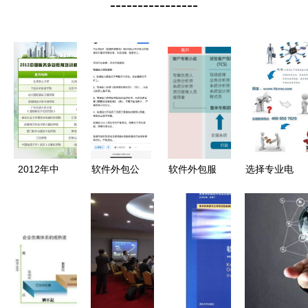
----------------
2012年中
软件外包公
软件外包服
选择专业电
国服务外包
司路在何方
务的现状与
脑维护与服
教育培训机
从一个“吸
发展前景探
务器维保服
构最佳实践
血鬼”称誉
讨
务 外包服
评选结果揭
谈起
务的优势与
晓 软件外
价格考量
包服务迎来