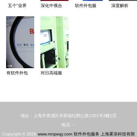
人才新标杆
五个“业界
深化中俄合
软件外包服
深度解析
之最” | 仿
作 深信服
务 模式、
软件外包公
真技术服务
共话网络安
挑战与未来
司与服务的
助力企业数
全产业新篇
展望
现状与前景
字化升级，
章
解决五大痛
点
有软件外包
对日高端服
需求，如何
务外包困局
找到靠谱的
待解 软件
供应商？
外包服务的
挑战与出路
地址：上海市青浦区华新镇纪鹤公路1301号3幢1层
电话：-
Copyright © 2026
www.mnpeqy.com
软件外包服务
上海雾添科技有限