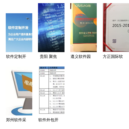
十一助力商
日本地震对
司值不值得
场小程序
家狂揽200
软件外包公
去？聊聊外
亿 软件外
司的短期影
包公司的运
包服务如何
响深远，或
作模式和赚
成为电商幕
加速服务转
钱之道
后赢家
型与新机遇
浮现
软件定制开
贵阳 聚焦
遵义软件园
方正国际软
发 相比通
大数据与软
荣获“2017
件（武汉）
用外包服务
件外包，力
中国软件和
荣获“湖北
的核心优势
促2019年
服务外包园
省优秀软件
解析
产业收入突
区最佳产业
企业”奖，
破1200亿
发展环境
彰显软件外
奖”
包服务卓越
实力
郑州软件采
软件外包开
集服务外包
发服务流程